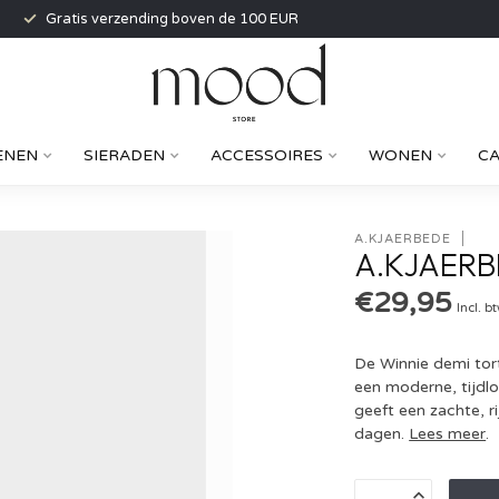
Gratis verzending boven de 100 EUR
ENEN
SIERADEN
ACCESSOIRES
WONEN
C
A.KJAERBEDE
A.KJAERB
€29,95
Incl. b
De Winnie demi tor
een moderne, tijdlo
geeft een zachte, r
dagen.
Lees meer
.