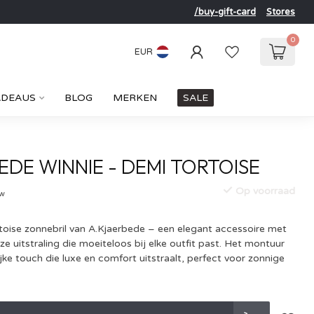
/buy-gift-card
Stores
0
EUR
ADEAUS
BLOG
MERKEN
SALE
EDE WINNIE - DEMI TORTOISE
Op voorraad
tw
toise zonnebril van A.Kjaerbede – een elegant accessoire met
ze uitstraling die moeiteloos bij elke outfit past. Het montuur
ijke touch die luxe en comfort uitstraalt, perfect voor zonnige