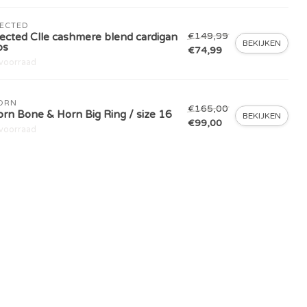
LECTED
€149,99
ected Clle cashmere blend cardigan
BEKIJKEN
os
€74,99
voorraad
ORN
€165,00
rn Bone & Horn Big Ring / size 16
BEKIJKEN
€99,00
voorraad