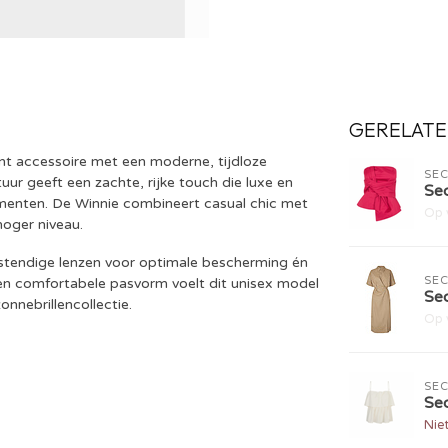
GERELATE
nt accessoire met een moderne, tijdloze
SE
tuur geeft een zachte, rijke touch die luxe en
Se
momenten. De Winnie combineert casual chic met
Op 
hoger niveau.
stendige lenzen voor optimale bescherming én
SE
en comfortabele pasvorm voelt dit unisex model
Se
nnebrillencollectie.
Op 
SE
Se
Nie