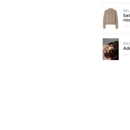
SE
Sel
no
Op 
AD
Ado
Op 