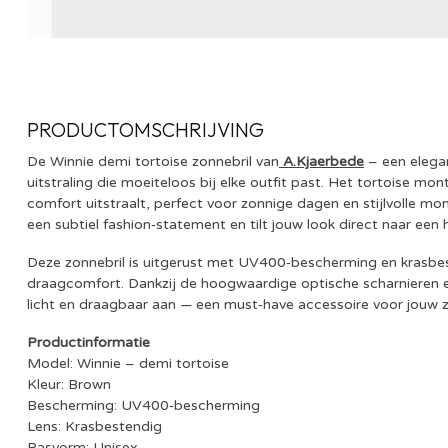
PRODUCTOMSCHRIJVING
De Winnie demi tortoise zonnebril van
A.Kjaerbede
– een elega
uitstraling die moeiteloos bij elke outfit past. Het tortoise mon
comfort uitstraalt, perfect voor zonnige dagen en stijlvolle 
een subtiel fashion‑statement en tilt jouw look direct naar een 
Deze zonnebril is uitgerust met UV400‑bescherming en krasbe
draagcomfort. Dankzij de hoogwaardige optische scharnieren 
licht en draagbaar aan — een must‑have accessoire voor jouw zo
Productinformatie
Model: Winnie – demi tortoise
Kleur: Brown
Bescherming: UV400‑bescherming
Lens: Krasbestendig
Pasvorm: Unisex