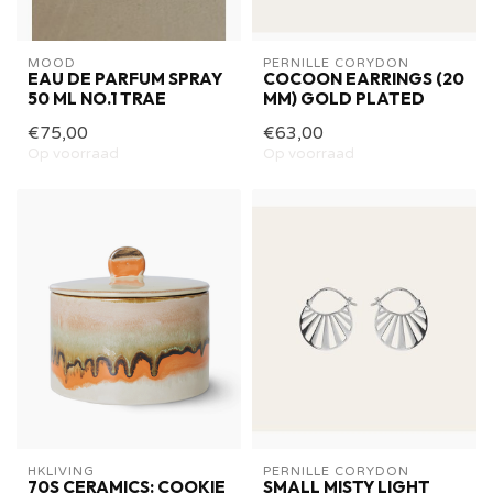
MOOD
PERNILLE CORYDON
EAU DE PARFUM SPRAY
COCOON EARRINGS (20
50 ML NO.1 TRAE
MM) GOLD PLATED
€75,00
€63,00
Op voorraad
Op voorraad
HKLIVING
PERNILLE CORYDON
70S CERAMICS: COOKIE
SMALL MISTY LIGHT