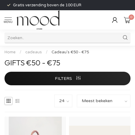
Gratis verzending boven de 100 EUR
0
MENU
Home
/
cadeaus
/
Cadeau's €50 - €75
GIFTS €50 - €75
FILTERS