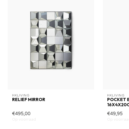
HKLIVING
HKLIVING
RELIEF MIRROR
POCKET E
16X4X20
€495,00
€49,95
Op voorraad
Op voorraa