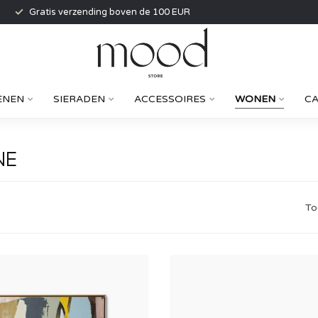
Gratis verzending boven de 100 EUR
ENEN
SIERADEN
ACCESSOIRES
WONEN
C
NE
To