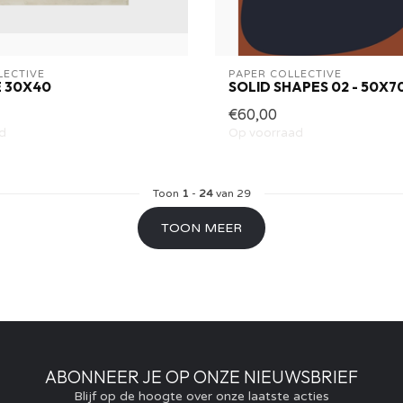
LECTIVE
PAPER COLLECTIVE
 30X40
SOLID SHAPES 02 - 50X7
€60,00
d
Op voorraad
Toon
1
-
24
van 29
TOON MEER
ABONNEER JE OP ONZE NIEUWSBRIEF
Blijf op de hoogte over onze laatste acties