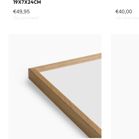
19X7X24CM
€49,95
€40,00
Op voorraad
Op voorraa