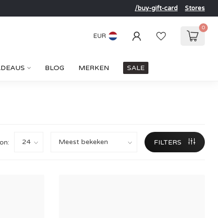
/buy-gift-card
Stores
0
EUR
ADEAUS
BLOG
MERKEN
SALE
on:
FILTERS