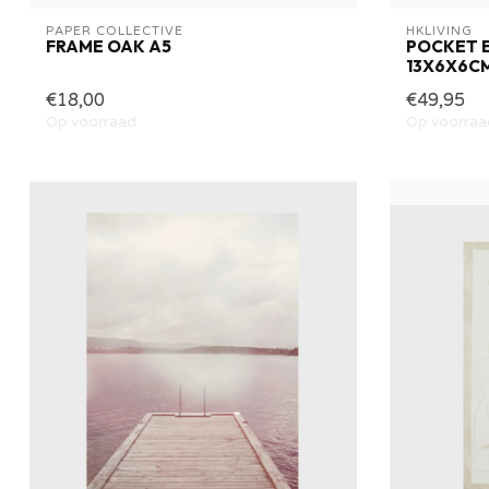
PAPER COLLECTIVE
HKLIVING
FRAME OAK A5
POCKET E
13X6X6C
€18,00
€49,95
Op voorraad
Op voorraa