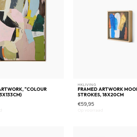
HKLIVING
ARTWORK, "COLOUR
FRAMED ARTWORK MOO
03X133CM)
STROKES, 18X20CM
€59,95
d
Op voorraad