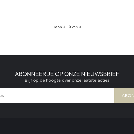
Toon
1
-
0
van 0
ABONNEER JE OP ONZE NIEUWSBRIEF
Blijf op de hoogte over onze laatste acties
ABON