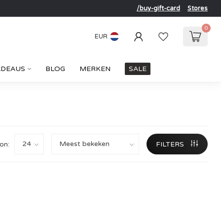
/buy-gift-card
Stores
0
EUR
ADEAUS
BLOG
MERKEN
SALE
on:
FILTERS