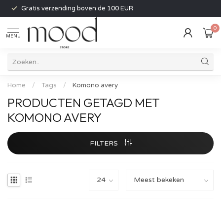
Gratis verzending boven de 100 EUR
0
MENU
Home
/
Tags
/
Komono avery
PRODUCTEN GETAGD MET
KOMONO AVERY
FILTERS