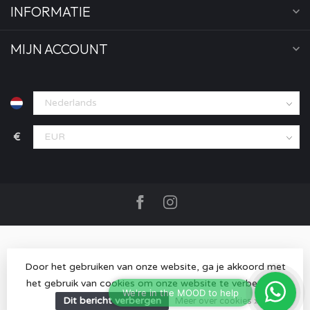
INFORMATIE
MIJN ACCOUNT
€
Door het gebruiken van onze website, ga je akkoord met
het gebruik van cookies om onze website te verbeteren.
© Copyright 2026 MOOD store
- Powered by
Lightspeed
-
Lightspeed design
by
Dyvelopment
Dit bericht verbergen
Meer over cookies »