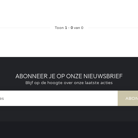
Toon
1
-
0
van 0
ABONNEER JE OP ONZE NIEUWSBRIEF
Blijf op de hoogte over onze laatste acties
ABON