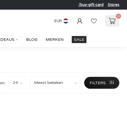
/buy-gift-card
Stores
0
EUR
ADEAUS
BLOG
MERKEN
SALE
on:
FILTERS