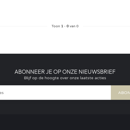
Toon
1
-
0
van 0
ABONNEER JE OP ONZE NIEUWSBRIEF
Blijf op de hoogte over onze laatste acties
ABON