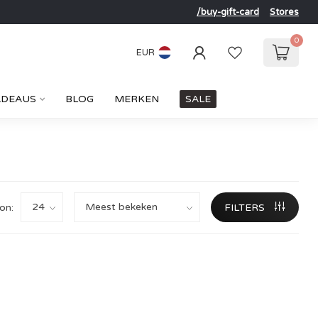
/buy-gift-card
Stores
0
EUR
ADEAUS
BLOG
MERKEN
SALE
on:
FILTERS