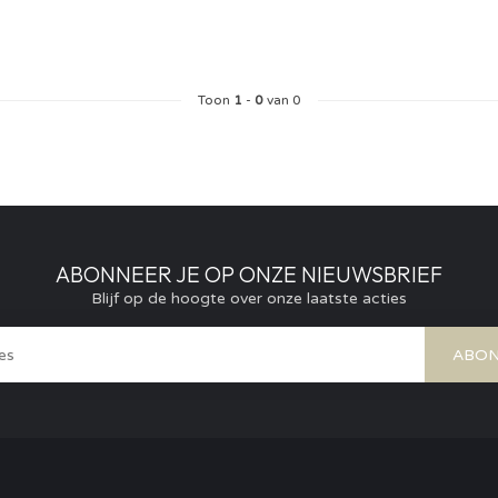
Toon
1
-
0
van 0
ABONNEER JE OP ONZE NIEUWSBRIEF
Blijf op de hoogte over onze laatste acties
ABON