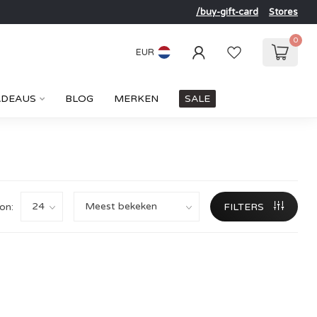
/buy-gift-card
Stores
0
EUR
ADEAUS
BLOG
MERKEN
SALE
on:
FILTERS