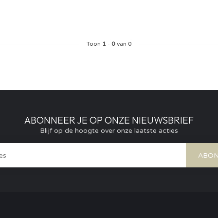
Toon
1
-
0
van 0
ABONNEER JE OP ONZE NIEUWSBRIEF
Blijf op de hoogte over onze laatste acties
ABON