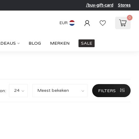
/buy-gift-card
Stores
0
EUR
ADEAUS
BLOG
MERKEN
SALE
on:
FILTERS