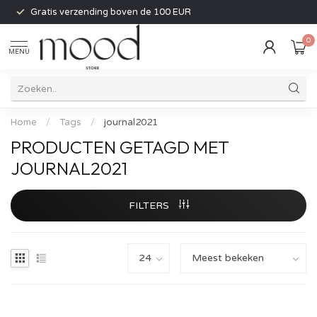
Gratis verzending boven de 100 EUR
0
MENU
Home
/
Tags
/
journal2021
PRODUCTEN GETAGD MET
JOURNAL2021
FILTERS