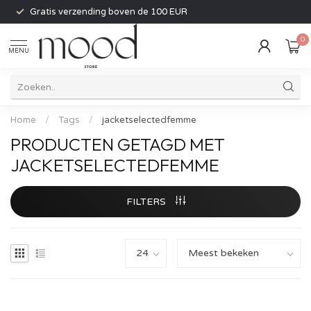
Gratis verzending boven de 100 EUR
0
MENU
Home
/
Tags
/
jacketselectedfemme
PRODUCTEN GETAGD MET
JACKETSELECTEDFEMME
FILTERS