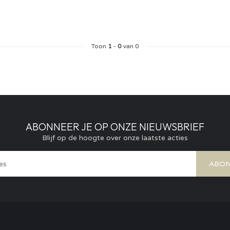
Toon
1
-
0
van 0
ABONNEER JE OP ONZE NIEUWSBRIEF
Blijf op de hoogte over onze laatste acties
ABON