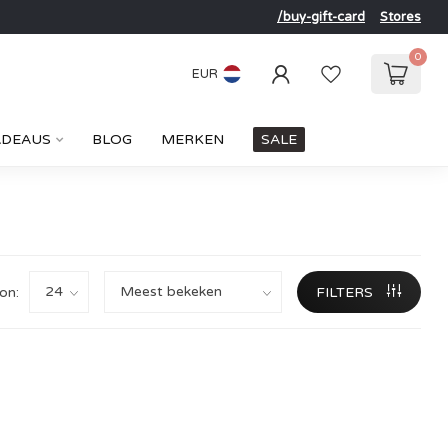
/buy-gift-card
Stores
0
EUR
ADEAUS
BLOG
MERKEN
SALE
on:
FILTERS