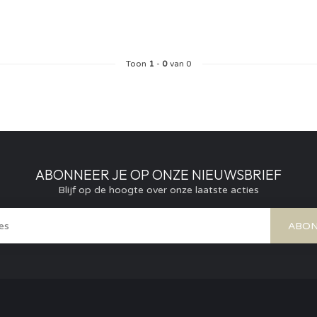
Toon
1
-
0
van 0
ABONNEER JE OP ONZE NIEUWSBRIEF
Blijf op de hoogte over onze laatste acties
ABON