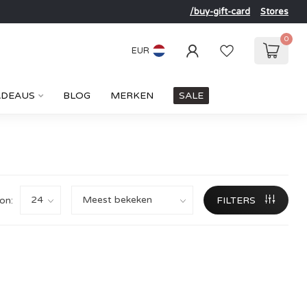
/buy-gift-card
Stores
0
EUR
ADEAUS
BLOG
MERKEN
SALE
on:
FILTERS