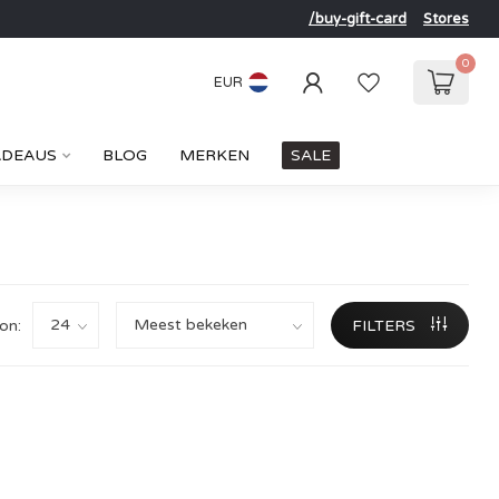
/buy-gift-card
Stores
0
EUR
ADEAUS
BLOG
MERKEN
SALE
on:
FILTERS