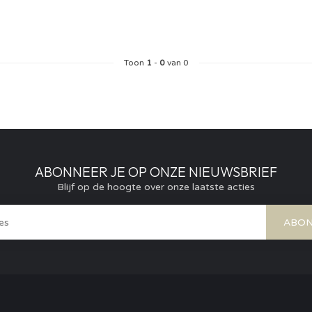
Toon
1
-
0
van 0
ABONNEER JE OP ONZE NIEUWSBRIEF
Blijf op de hoogte over onze laatste acties
ABON