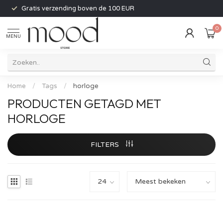
Gratis verzending boven de 100 EUR
0
MENU
Home
/
Tags
/
horloge
PRODUCTEN GETAGD MET
HORLOGE
FILTERS