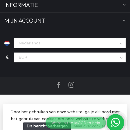
INFORMATIE
MIJN ACCOUNT
€
Door het gebruiken van onze website, ga je akkoord met
het gebruik van cookies om onze website te verbeteren.
© Copyright 2026 MOOD store
- Powered by
Lightspeed
-
Lightspeed design
by
Dyvelopment
Dit bericht verbergen
Meer over cookies »