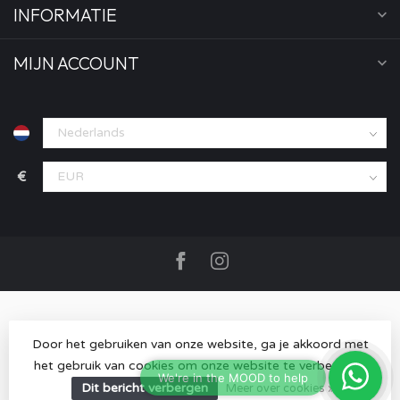
INFORMATIE
MIJN ACCOUNT
€
Door het gebruiken van onze website, ga je akkoord met
het gebruik van cookies om onze website te verbeteren.
© Copyright 2026 MOOD store
- Powered by
Lightspeed
-
Lightspeed design
by
Dyvelopment
Dit bericht verbergen
Meer over cookies »