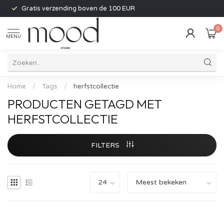
Gratis verzending boven de 100 EUR
0
MENU
Home
/
Tags
/
herfstcollectie
PRODUCTEN GETAGD MET
HERFSTCOLLECTIE
FILTERS