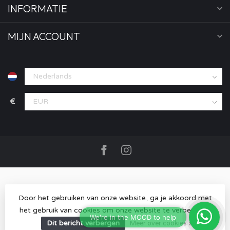
INFORMATIE
MIJN ACCOUNT
€
Door het gebruiken van onze website, ga je akkoord met
het gebruik van cookies om onze website te verbeteren.
© Copyright 2026 MOOD store
- Powered by
Lightspeed
-
Lightspeed design
by
Dyvelopment
Dit bericht verbergen
Meer over cookies »