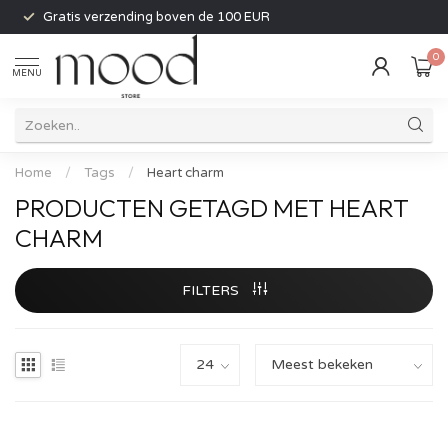
Gratis verzending boven de 100 EUR
0
MENU
Home
/
Tags
/
Heart charm
PRODUCTEN GETAGD MET HEART
CHARM
FILTERS