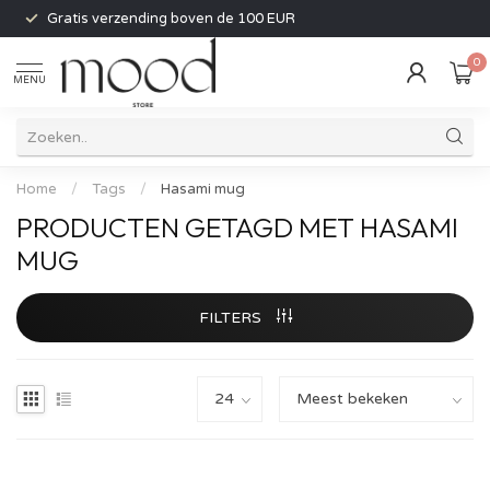
Gratis verzending boven de 100 EUR
0
MENU
Home
/
Tags
/
Hasami mug
PRODUCTEN GETAGD MET HASAMI
MUG
FILTERS