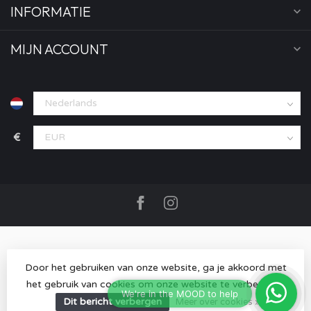
INFORMATIE
MIJN ACCOUNT
€
Door het gebruiken van onze website, ga je akkoord met
het gebruik van cookies om onze website te verbeteren.
© Copyright 2026 MOOD store
- Powered by
Lightspeed
-
Lightspeed design
by
Dyvelopment
Dit bericht verbergen
Meer over cookies »