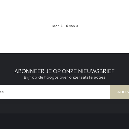
Toon
1
-
0
van 0
ABONNEER JE OP ONZE NIEUWSBRIEF
Blijf op de hoogte over onze laatste acties
ABON