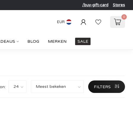
/buy-gift-card
Stores
0
EUR
ADEAUS
BLOG
MERKEN
SALE
on:
FILTERS