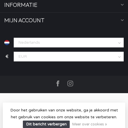
INFORMATIE
MIJN ACCOUNT
€
Door het gebruiken van onze website, ga je akkoord met
het gebruik van cookies om onze website te verbeteren.
© Copyright 2026 MOOD store
- Powered by
Lightspeed
-
Lightspeed design
by
Dyvelopment
Dit bericht verbergen
Meer over cookies »