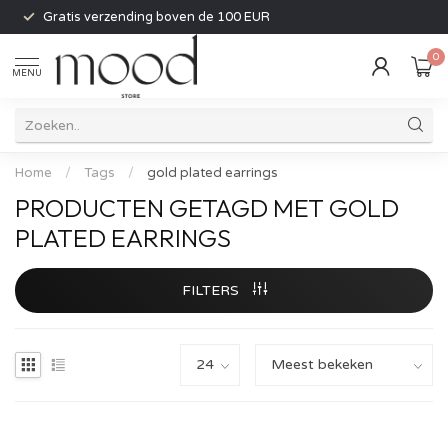
Gratis verzending boven de 100 EUR
0
MENU
Home
/
Tags
/
gold plated earrings
PRODUCTEN GETAGD MET GOLD
PLATED EARRINGS
FILTERS