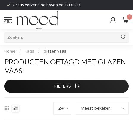
Gratis verzending boven de 100 EUR
0
MENU
Home
/
Tags
/
glazen vaas
PRODUCTEN GETAGD MET GLAZEN
VAAS
FILTERS