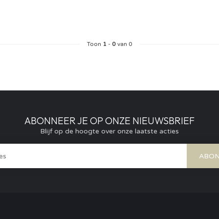
Toon
1
-
0
van 0
ABONNEER JE OP ONZE NIEUWSBRIEF
Blijf op de hoogte over onze laatste acties
ABON