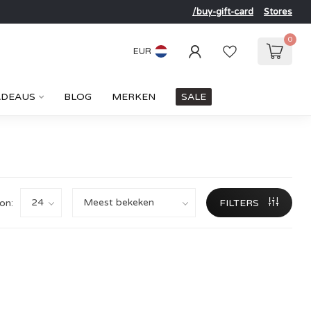
/buy-gift-card
Stores
0
EUR
ADEAUS
BLOG
MERKEN
SALE
on:
FILTERS