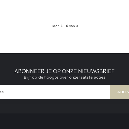
Toon
1
-
0
van 0
ABONNEER JE OP ONZE NIEUWSBRIEF
Blijf op de hoogte over onze laatste acties
ABON