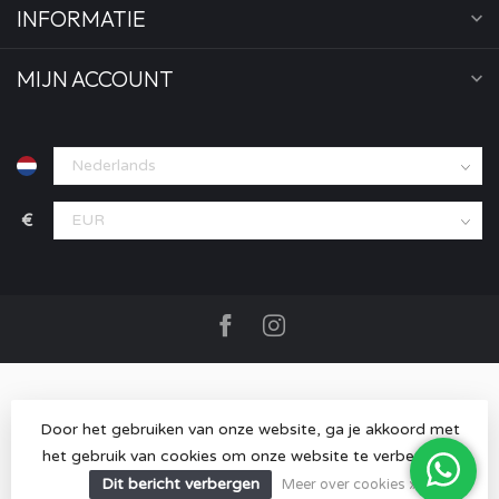
INFORMATIE
MIJN ACCOUNT
€
Door het gebruiken van onze website, ga je akkoord met
het gebruik van cookies om onze website te verbeteren.
© Copyright 2026 MOOD store
- Powered by
Lightspeed
-
Lightspeed design
by
Dyvelopment
Dit bericht verbergen
Meer over cookies »