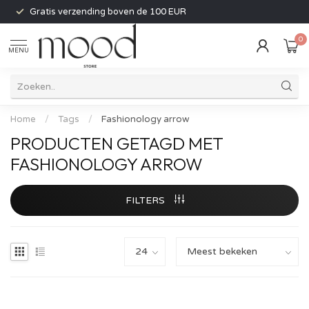
Gratis verzending boven de 100 EUR
0
MENU
Home
/
Tags
/
Fashionology arrow
PRODUCTEN GETAGD MET
FASHIONOLOGY ARROW
FILTERS