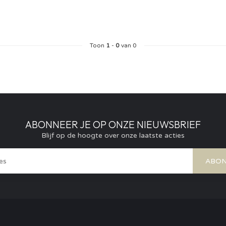
Toon
1
-
0
van 0
ABONNEER JE OP ONZE NIEUWSBRIEF
Blijf op de hoogte over onze laatste acties
ABON