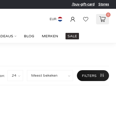
/buy-gift-card
Stores
0
EUR
ADEAUS
BLOG
MERKEN
SALE
on:
FILTERS