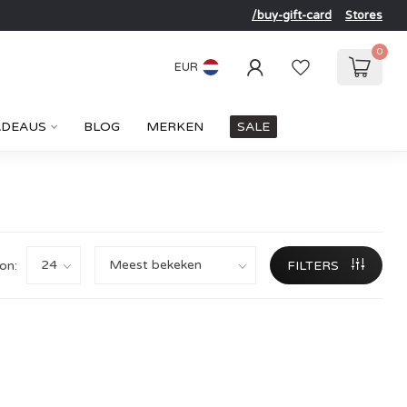
/buy-gift-card
Stores
0
EUR
ADEAUS
BLOG
MERKEN
SALE
on:
FILTERS