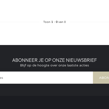
Toon
1
-
0
van 0
ABONNEER JE OP ONZE NIEUWSBRIEF
Blijf op de hoogte over onze laatste acties
ABON