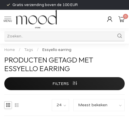
Gratis verzending boven de 100 EUR
0
MENU
Home
/
Tags
/
Essyello earring
PRODUCTEN GETAGD MET
ESSYELLO EARRING
FILTERS