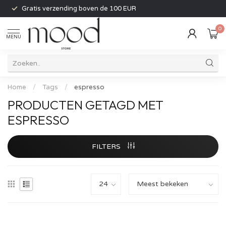
Gratis verzending boven de 100 EUR
0
MENU
Home
/
Tags
/
espresso
PRODUCTEN GETAGD MET
ESPRESSO
FILTERS