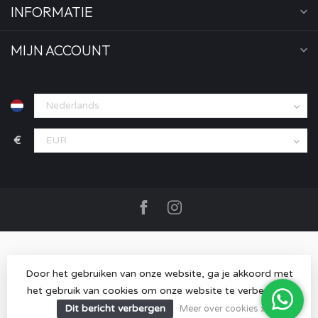
INFORMATIE
MIJN ACCOUNT
€
Door het gebruiken van onze website, ga je akkoord met
het gebruik van cookies om onze website te verbeteren.
© Copyright 2026 MOOD store
- Powered by
Lightspeed
-
Lightspeed design
by
Dyvelopment
Dit bericht verbergen
Meer over cookies »