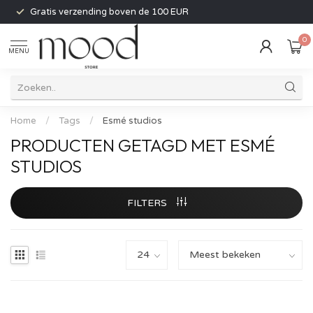
Gratis verzending boven de 100 EUR
0
MENU
Home
/
Tags
/
Esmé studios
PRODUCTEN GETAGD MET ESMÉ
STUDIOS
FILTERS