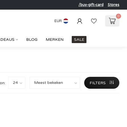
/buy-gift-card
Stores
0
EUR
ADEAUS
BLOG
MERKEN
SALE
on:
FILTERS