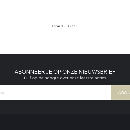
Toon
1
-
0
van 0
ABONNEER JE OP ONZE NIEUWSBRIEF
Blijf op de hoogte over onze laatste acties
ABON