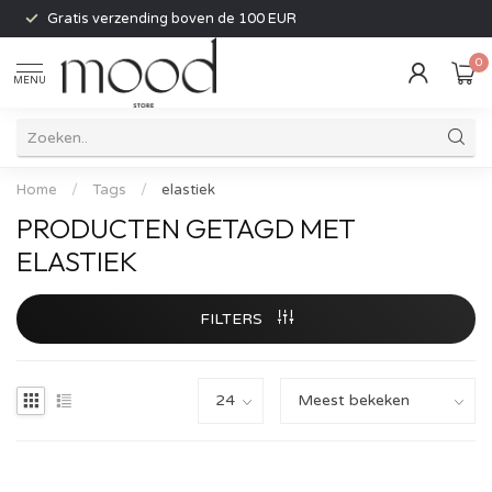
Gratis verzending boven de 100 EUR
0
MENU
Home
/
Tags
/
elastiek
PRODUCTEN GETAGD MET
ELASTIEK
FILTERS