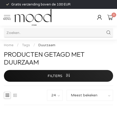
Gratis verzending boven de 100 EUR
0
MENU
Home
/
Tags
/
Duurzaam
PRODUCTEN GETAGD MET
DUURZAAM
FILTERS