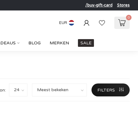
/buy-gift-card
Stores
0
EUR
ADEAUS
BLOG
MERKEN
SALE
on:
FILTERS