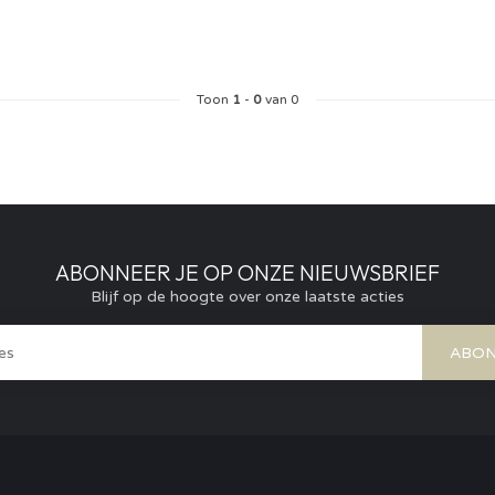
Toon
1
-
0
van 0
ABONNEER JE OP ONZE NIEUWSBRIEF
Blijf op de hoogte over onze laatste acties
ABON