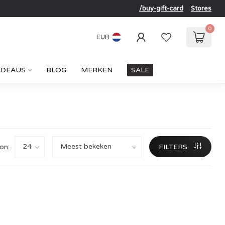
/buy-gift-card
Stores
0
EUR
ADEAUS
BLOG
MERKEN
SALE
on:
FILTERS