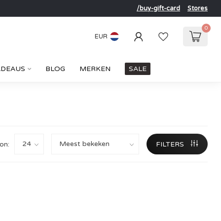
/buy-gift-card
Stores
0
EUR
ADEAUS
BLOG
MERKEN
SALE
on:
FILTERS