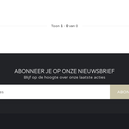
Toon
1
-
0
van 0
ABONNEER JE OP ONZE NIEUWSBRIEF
Blijf op de hoogte over onze laatste acties
ABON