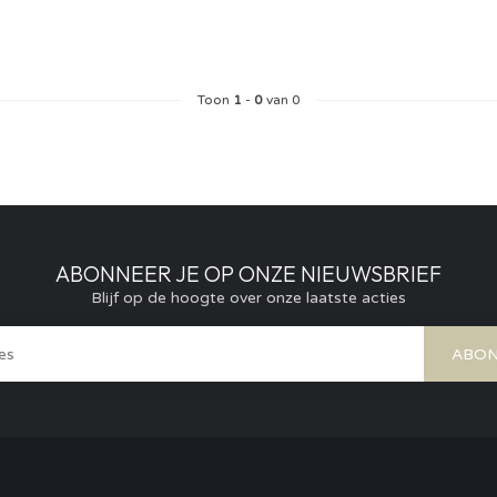
Toon
1
-
0
van 0
ABONNEER JE OP ONZE NIEUWSBRIEF
Blijf op de hoogte over onze laatste acties
ABON