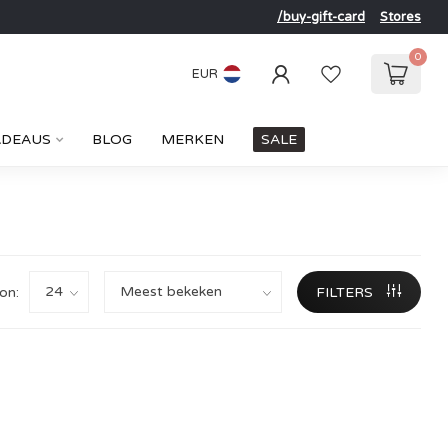
/buy-gift-card
Stores
0
EUR
ADEAUS
BLOG
MERKEN
SALE
on:
FILTERS