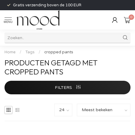
Gratis verzending boven de 100 EUR
0
MENU
Home
/
Tags
/
cropped pants
PRODUCTEN GETAGD MET
CROPPED PANTS
FILTERS