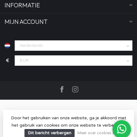
INFORMATIE
MIJN ACCOUNT
€
Door het gebruiken van onze website, ga je akkoord met
het gebruik van cookies om onze website te verbeteren.
© Copyright 2026 MOOD store
- Powered by
Lightspeed
-
Lightspeed design
by
Dyvelopment
Dit bericht verbergen
Meer over cookies »