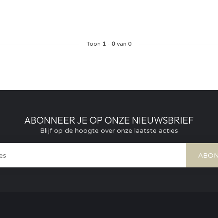
Toon
1
-
0
van 0
ABONNEER JE OP ONZE NIEUWSBRIEF
Blijf op de hoogte over onze laatste acties
ABON