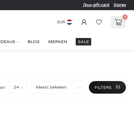
/buy-gift-card
Stores
0
EUR
ADEAUS
BLOG
MERKEN
SALE
on:
FILTERS