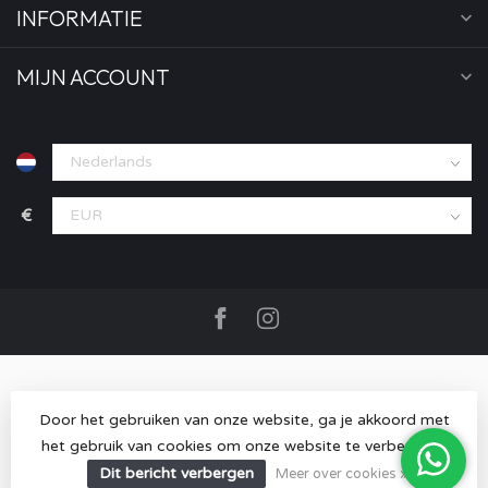
INFORMATIE
MIJN ACCOUNT
€
Door het gebruiken van onze website, ga je akkoord met
het gebruik van cookies om onze website te verbeteren.
© Copyright 2026 MOOD store
- Powered by
Lightspeed
-
Lightspeed design
by
Dyvelopment
Dit bericht verbergen
Meer over cookies »