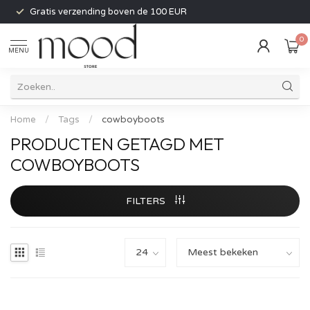
Gratis verzending boven de 100 EUR
0
MENU
Home
/
Tags
/
cowboyboots
PRODUCTEN GETAGD MET
COWBOYBOOTS
FILTERS