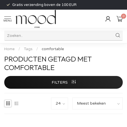
Gratis verzending boven de 100 EUR
0
MENU
Home
/
Tags
/
comfortable
PRODUCTEN GETAGD MET
COMFORTABLE
FILTERS