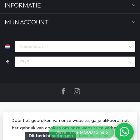
INFORMATIE
MIJN ACCOUNT
€
Door het gebruiken van onze website, ga je akkoord met
het gebruik van cookies om onze website te verbeteren.
© Copyright 2026 MOOD store
- Powered by
Lightspeed
-
Lightspeed design
by
Dyvelopment
Dit bericht verbergen
Meer over cookies »