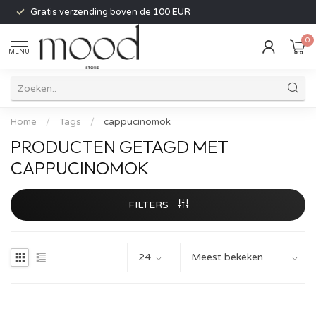
Gratis verzending boven de 100 EUR
0
MENU
Home
/
Tags
/
cappucinomok
PRODUCTEN GETAGD MET
CAPPUCINOMOK
FILTERS