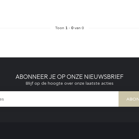
Toon
1
-
0
van 0
ABONNEER JE OP ONZE NIEUWSBRIEF
Blijf op de hoogte over onze laatste acties
ABON