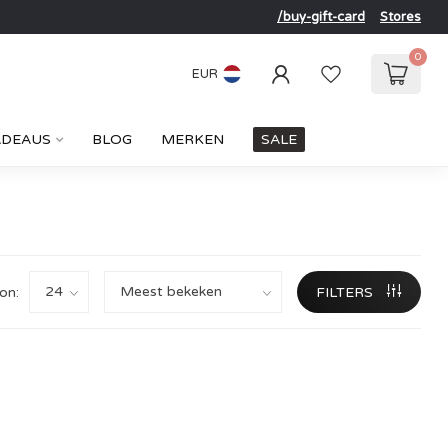
/buy-gift-card
Stores
0
EUR
ADEAUS
BLOG
MERKEN
SALE
on:
FILTERS