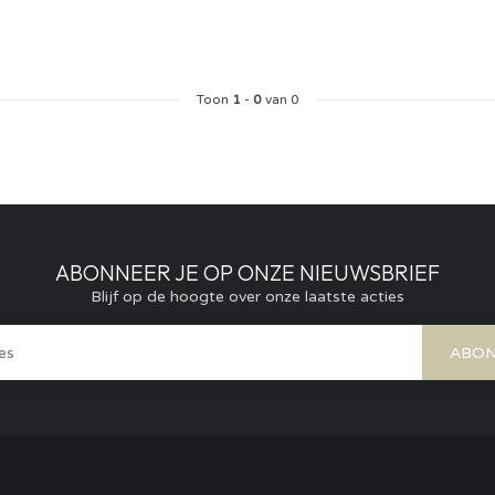
Toon
1
-
0
van 0
ABONNEER JE OP ONZE NIEUWSBRIEF
Blijf op de hoogte over onze laatste acties
ABON