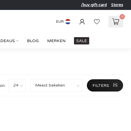
/buy-gift-card
Stores
0
EUR
ADEAUS
BLOG
MERKEN
SALE
on:
FILTERS