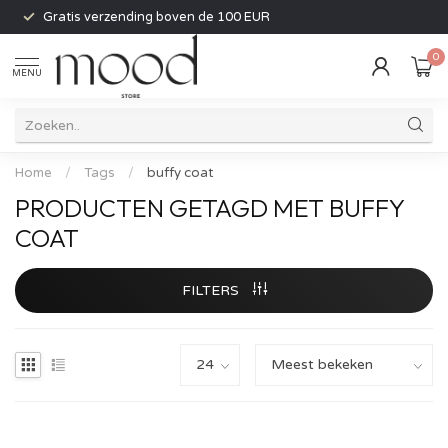
Gratis verzending boven de 100 EUR
0
MENU
Home
/
Tags
/
buffy coat
PRODUCTEN GETAGD MET BUFFY
COAT
FILTERS