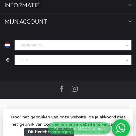
INFORMATIE
MIJN ACCOUNT
€
Door het gebruiken van onze website, ga je akkoord met
het gebruik van cookies om onze website te verbeteren.
© Copyright 2026 MOOD store
- Powered by
Lightspeed
-
Lightspeed design
by
Dyvelopment
Dit bericht verbergen
Meer over cookies »