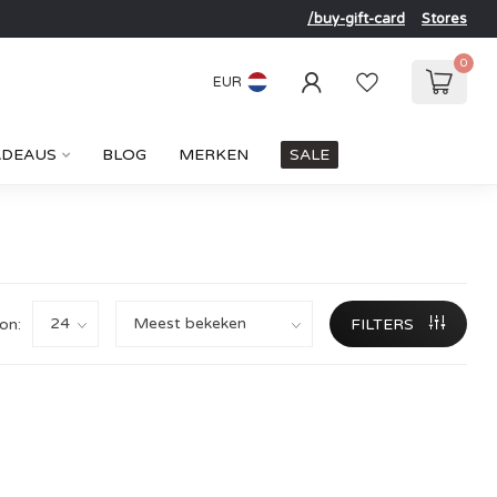
/buy-gift-card
Stores
0
EUR
ADEAUS
BLOG
MERKEN
SALE
on:
FILTERS