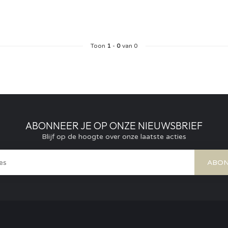
Toon
1
-
0
van 0
ABONNEER JE OP ONZE NIEUWSBRIEF
Blijf op de hoogte over onze laatste acties
ABON