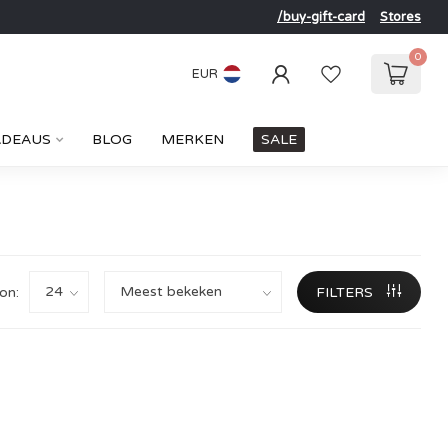
/buy-gift-card
Stores
0
EUR
ADEAUS
BLOG
MERKEN
SALE
on:
FILTERS