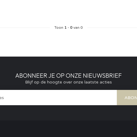
Toon
1
-
0
van 0
ABONNEER JE OP ONZE NIEUWSBRIEF
Blijf op de hoogte over onze laatste acties
ABON