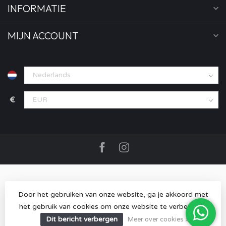
INFORMATIE
MIJN ACCOUNT
€
Door het gebruiken van onze website, ga je akkoord met
het gebruik van cookies om onze website te verbeteren.
© Copyright 2026 MOOD store
- Powered by
Lightspeed
-
Lightspeed design
by
Dyvelopment
Dit bericht verbergen
Meer over cookies »